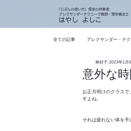
「じぶんの使い方」探求の伴奏者
アレクサンダーテクニーク教師・理学療法士
​ はやし よしこ
全ての記事
アレクサンダー・テク
林好子
2023年1月
習慣
身体の使い方・じぶん
意外な時
ハンズオン（タッチ）
コミ
お正月明けのクラスで
すよね。
それは疲れない体を手