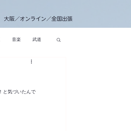
大阪／オンライン／全国出張
匠
音楽
武道
エクササイズクラス
！と気づいたんで