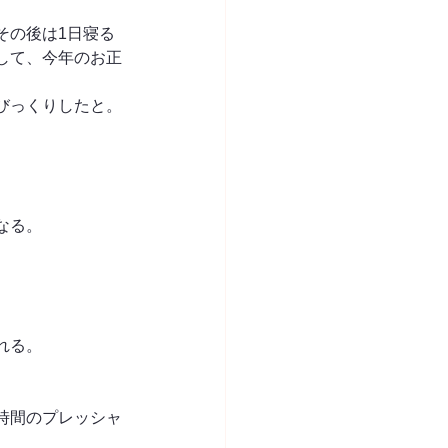
その後は1日寝る
して、今年のお正
びっくりしたと。
なる。
れる。
時間のプレッシャ