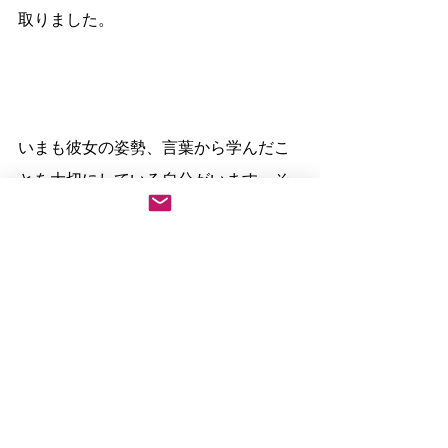
取りました。
いまも彼女の姿勢、言葉から学んだこ
とを大切にしている自分がいます。そ
して、師匠から学んだものが年々自分
の中で深まっている気がしています。
改めて師匠に感謝です。
とどまることを知らない師匠なので、
いまの師匠は私のトレーニング時代の