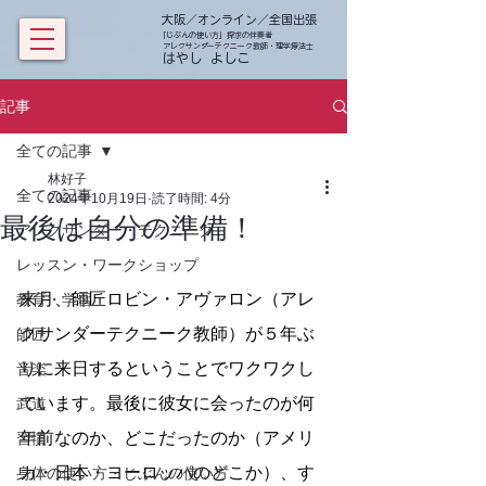
大阪／オンライン／全国出張
「じぶんの使い方」探求の伴奏者
アレクサンダーテクニーク教師・理学療法士
​ はやし よしこ
記事
全ての記事
林好子
全ての記事
2024年10月19日
読了時間: 4分
最後は自分の準備！
アレクサンダー・テクニーク
レッスン・ワークショップ
来月、師匠ロビン・アヴァロン（アレ
教育・学習
クサンダーテクニーク教師）が５年ぶ
師匠
りに来日するということでワクワクし
音楽
ています。最後に彼女に会ったのが何
武道
年前なのか、どこだったのか（アメリ
習慣
カ・日本・ヨーロッパのどこか）、す
身体の使い方・じぶんの使い方