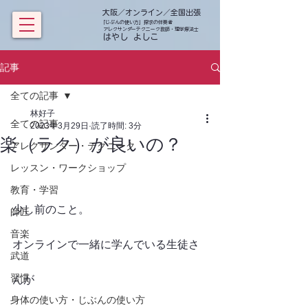
大阪／オンライン／全国出張
「じぶんの使い方」探求の伴奏者
アレクサンダーテクニーク教師・理学療法士
​ はやし よしこ
記事
全ての記事
林好子
全ての記事
2023年3月29日
読了時間: 3分
楽（ラク）が良いの？
アレクサンダー・テクニーク
レッスン・ワークショップ
教育・学習
少し前のこと。
師匠
音楽
オンラインで一緒に学んでいる生徒さ
武道
習慣
んが
身体の使い方・じぶんの使い方