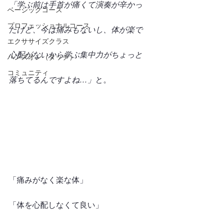
「学ぶ前は手首が痛くて演奏が辛かっ
ベーシックコース
プロフェッショナルコース
たけど、今は痛みもないし、体が楽で
エクササイズクラス
心配がないから学ぶ集中力がちょっと
ハンズオン（タッチ）
コミュニティ
落ちてるんですよね…」
と。
「痛みがなく楽な体」
「体を心配しなくて良い」