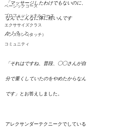
「マッサージしたわけでもないのに、
ベーシックコース
プロフェッショナルコース
なんでこんなに体に軽いんです
エクササイズクラス
か！？」
と。
ハンズオン（タッチ）
コミュニティ
「それはですね、普段、◯◯さんが自
分で重くしていたのをやめたからなん
です」
とお答えしました。
アレクサンダーテクニークでしている