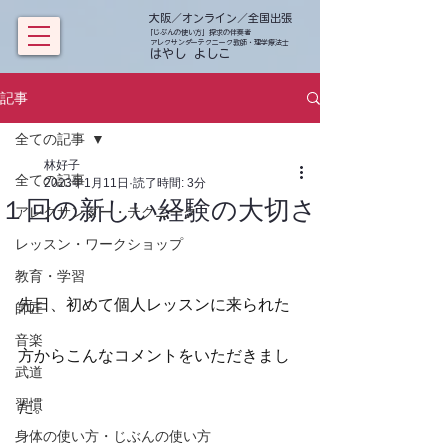
大阪／オンライン／全国出張
「じぶんの使い方」探求の伴奏者
アレクサンダーテクニーク教師・理学療法士
​ はやし よしこ
記事
全ての記事
林好子
全ての記事
2023年1月11日
読了時間: 3分
１回の新しい経験の大切さ
アレクサンダー・テクニーク
レッスン・ワークショップ
教育・学習
先日、初めて個人レッスンに来られた
師匠
音楽
方からこんなコメントをいただきまし
武道
習慣
た。
身体の使い方・じぶんの使い方