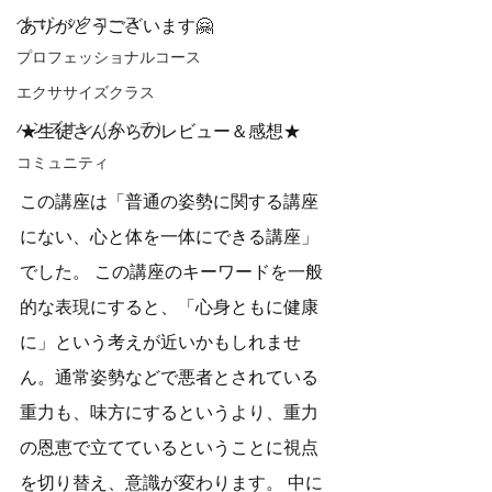
ベーシックコース
ありがとうございます🤗  
プロフェッショナルコース
エクササイズクラス
ハンズオン（タッチ）
★生徒さんからのレビュー＆感想★ 　 
コミュニティ
この講座は「普通の姿勢に関する講座
にない、心と体を一体にできる講座」
でした。 この講座のキーワードを一般
的な表現にすると、「心身ともに健康
に」という考えが近いかもしれませ
ん。通常姿勢などで悪者とされている
重力も、味方にするというより、重力
の恩恵で立てているということに視点
を切り替え、意識が変わります。 中に