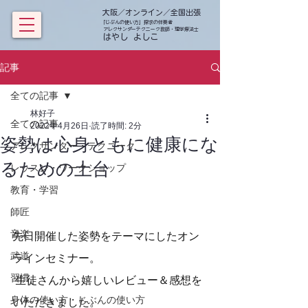
大阪／オンライン／全国出張
「じぶんの使い方」探求の伴奏者
アレクサンダーテクニーク教師・理学療法士
​ はやし よしこ
記事
全ての記事
林好子
全ての記事
2022年4月26日
読了時間: 2分
姿勢は心身ともに健康にな
アレクサンダー・テクニーク
るための土台
レッスン・ワークショップ
教育・学習
師匠
音楽
先日開催した姿勢をテーマにしたオン
武道
ラインセミナー。
習慣
 生徒さんから嬉しいレビュー＆感想を
身体の使い方・じぶんの使い方
いただきました。 