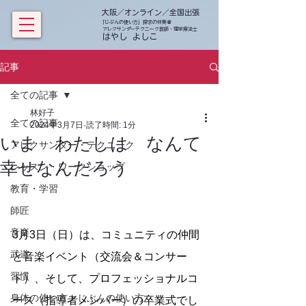
大阪／オンライン／全国出張
「じぶんの使い方」探求の伴奏者
アレクサンダーテクニーク教師・理学療法士
​ はやし よしこ
記事
全ての記事
林好子
全ての記事
2024年3月7日
読了時間: 1分
いま わたしは なんて
アレクサンダー・テクニーク
幸せなんだろう
レッスン・ワークショップ
教育・学習
師匠
音楽
3月3日（日）は、コミュニティの仲間
武道
と音楽イベント（交流会＆コンサー
習慣
ト）、そして、プロフェッショナルコ
身体の使い方・じぶんの使い方
ース（指導者メンバー）の卒業式でし