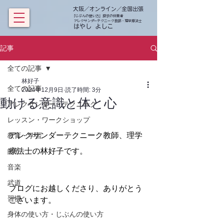
大阪／オンライン／全国出張
「じぶんの使い方」探求の伴奏者
アレクサンダーテクニーク教師・理学療法士
​ はやし よしこ
記事
全ての記事
林好子
全ての記事
2024年12月9日
読了時間: 3分
動ける意識と体と心
アレクサンダー・テクニーク
レッスン・ワークショップ
アレクサンダーテクニーク教師、理学
教育・学習
療法士の林好子です。
師匠
音楽
武道
ブログにお越しくださり、ありがとう
習慣
ございます。
身体の使い方・じぶんの使い方