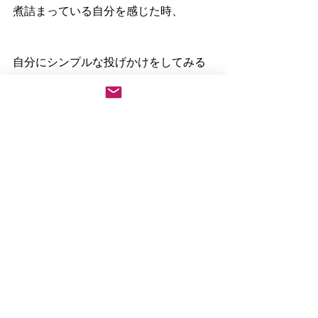
煮詰まっている自分を感じた時、
自分にシンプルな投げかけをしてみる
のは
どうでしょうか？
「いま、意識・からだ・心は自由に動
けるだろうか？」
そして、