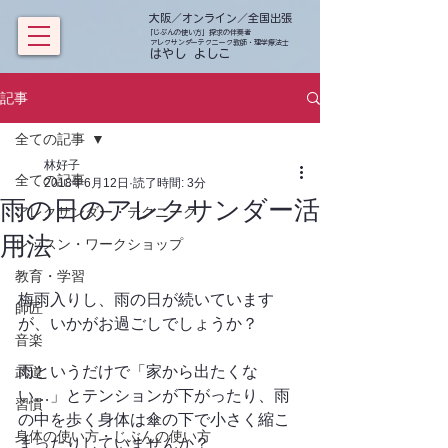
大阪／オンライン／全国出張
「じぶんの使い方」探求の伴奏者
アレクサンダーテクニーク教師・理学療法士
​ はやし よしこ
記事
全ての記事
林好子
全ての記事
2018年6月12日
読了時間: 3分
雨の日のアレクサンダー活
アレクサンダー・テクニーク
用法
レッスン・ワークショップ
教育・学習
梅雨入りし、雨の日が続いています
師匠
が、いかがお過ごしでしょうか？
音楽
雨というだけで「家から出たくな
武道
い…」とテンションが下がったり、雨
習慣
の中を歩く身体は傘の下で小さく縮こ
身体の使い方・じぶんの使い方
まったりしていませんか？