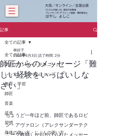
大阪／オンライン／全国出張
「じぶんの使い方」探求の伴奏者
アレクサンダーテクニーク教師・理学療法士
​ はやし よしこ
記事
全ての記事
林好子
全ての記事
2018年6月3日
読了時間: 2分
師匠からのメッセージ「難
アレクサンダー・テクニーク
しい経験をいっぱいしな
レッスン・ワークショップ
さい」
教育・学習
師匠
音楽
武道
ちょうど一年ほど前、師匠であるロビ
習慣
ン・アヴァロン（アレクサンダーテク
身体の使い方・じぶんの使い方
ニーク教師）からかけられたメッセー