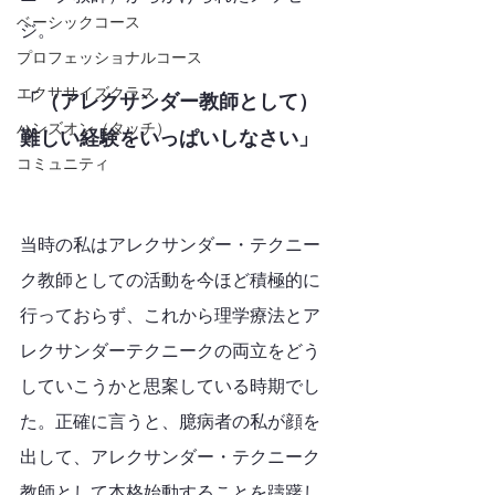
ベーシックコース
ジ。
プロフェッショナルコース
エクササイズクラス
「（アレクサンダー教師として）
ハンズオン（タッチ）
難しい経験をいっぱいしなさい」
コミュニティ
当時の私はアレクサンダー・テクニー
ク教師としての活動を今ほど積極的に
行っておらず、これから理学療法とア
レクサンダーテクニークの両立をどう
していこうかと思案している時期でし
た。正確に言うと、臆病者の私が顔を
出して、アレクサンダー・テクニーク
教師として本格始動することを躊躇し