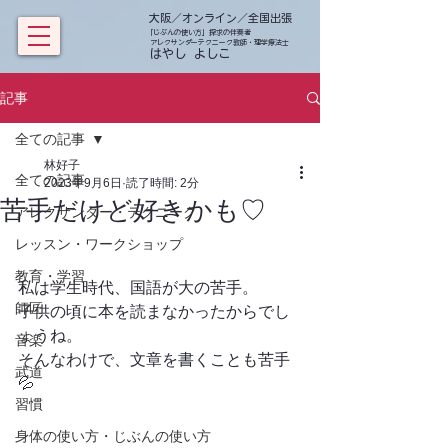
大阪／オンライン／全国出張
「じぶんの使い方」探求の伴奏者
アレクサンダーテクニーク教師・理学療法士
​ はやし よしこ
記事
全ての記事
林好子
全ての記事
2023年9月6日
読了時間: 2分
苦手だけど好きかも♡
アレクサンダー・テクニーク
レッスン・ワークショップ
教育・学習
私は学生時代、国語が大の苦手。
師匠
子供の頃に本を読まなかったからでし
ょうね。
音楽
そんなわけで、文章を書くことも苦手
武道
💦
習慣
身体の使い方・じぶんの使い方