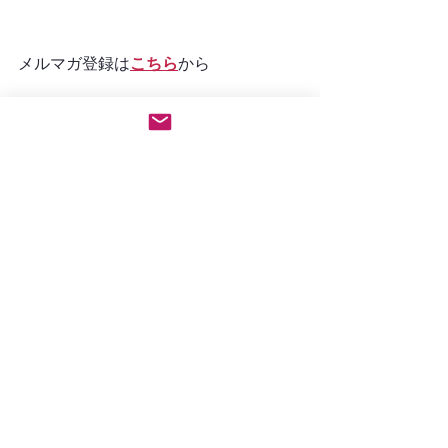
メルマガ登録は
こちら
から
※メルマガ登録後すぐにメールが配信
されます。
受信されない場合は迷惑メールボック
スをご確認ください。
また迷惑メールボックスにも受信がな
い場合は、別のアドレスでご登録くだ
さい。