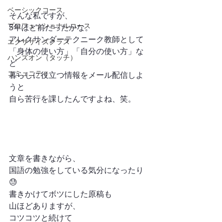
ベーシックコース
そんな私ですが、
プロフェッショナルコース
5年ほど前だったかな。
アレクサンダーテクニーク教師として
エクササイズクラス
「身体の使い方」「自分の使い方」な
ハンズオン（タッチ）
ど
コミュニティ
暮らしに役立つ情報をメール配信しよ
うと
自ら苦行を課したんですよね、笑。
文章を書きながら、
国語の勉強をしている気分になったり
😓
書きかけてボツにした原稿も
山ほどありますが、
コツコツと続けて