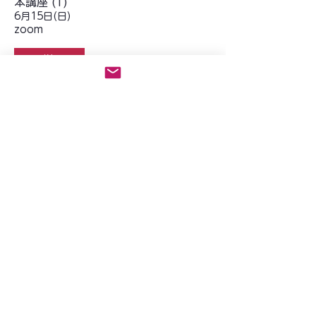
本講座 (1)
6月15日(日)
zoom
詳細
イベントクラス
6月08日(日)
Zoom
詳細
長めのエクササイズ
6月08日(日)
zoom
詳細
合同オンラインクラス
6月01日(日)
zoom