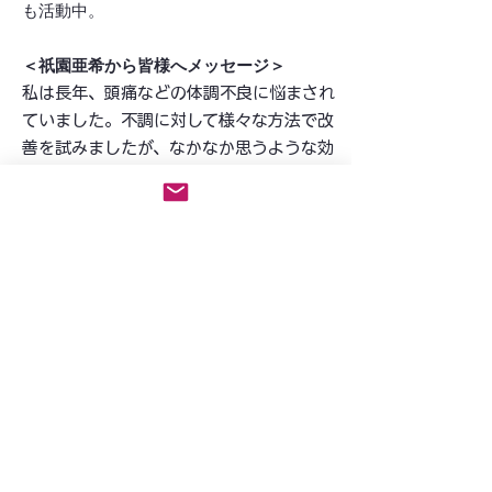
も活
動中。
＜祇園亜希から皆様へメッセージ＞
私は長年、頭痛などの体調不良に悩まされ
ていました。不調に対して様々な方法で改
善を試みましたが、なかなか思うような効
果がみ
られなかったり、その効果が長続き
しなかったり。そんな中で、自分の身体が
変わるきっかけとなったワークに出会いま
した。現在は、毎日服用していた鎮痛剤が
必要なくなるほど改善してきて、体調だけ
でなく心も前向きに過ごすことができるよ
うになっています。自分の変化は大きいで
すが何か特別にがんばったわけではありま
せん。
体調改善に効果があったアイディアを紹介
しますので、ぜひ皆さんにも体験してもら
いたいです。