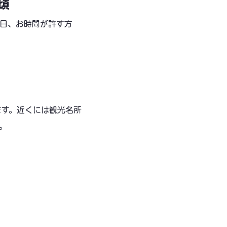
昼頃
終日、
お時間が許す方
す。​近くには観光名所
。