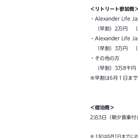
＜リトリート参加費
・Alexander L
（早割）2万円 （
・Alexander L
（早割）3万円 （
・その他の方
（早割）3万8千円
​※早割は6月１日ま
＜宿泊費＞
2泊3日（朝夕食事付
※上記は6月1日までに