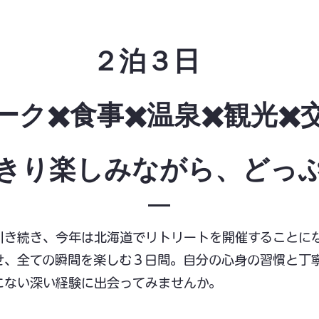
２泊３日
ーク✖️食事✖️温泉✖️観光✖️
っきり楽しみながら、どっ
引き続き、今年は北海道でリトリートを開催することに
せ、全ての瞬間を楽しむ３日間。自分の心身の習慣と丁
にない深い経験に出会ってみませんか。