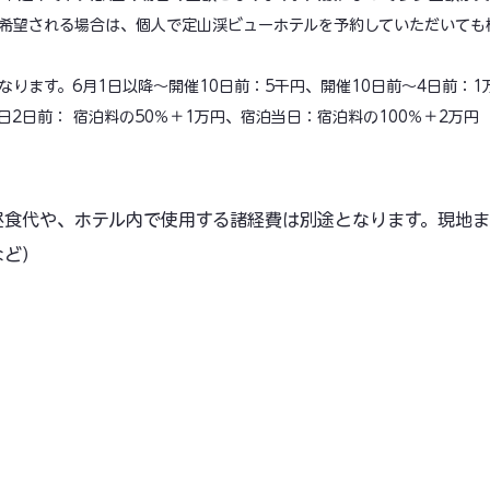
を希望される場合は、個人で定山渓ビューホテルを予約していただいても
なります。6月1日以降〜開催10日前：5千円、開催10日前〜4日前：1
日2日前： 宿泊料の50％＋1万円、宿泊当日：宿泊料の100％＋2万円
昼食代や、ホテル内で使用する諸経費は別途となります。現地
など）