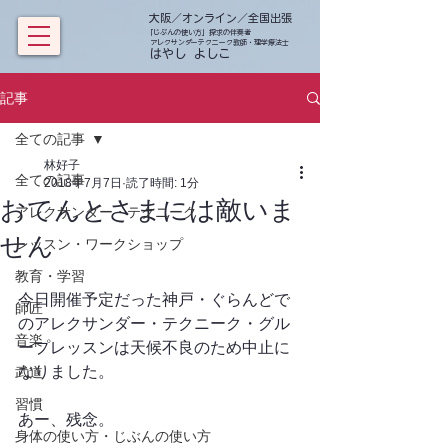
大阪／オンライン／全国出張
「じぶんの使い方」探求の伴奏者
アレクサンダーテクニーク教師・理学療法士
​ はやし よしこ
記事
全ての記事
林好子
全ての記事
2018年7月7日
読了時間: 1分
おてんとさまには敵いま
アレクサンダー・テクニーク
せん
レッスン・ワークショップ
教育・学習
今日開催予定だった神戸・ぐらんどで
師匠
のアレクサンダー・テクニーク・グル
音楽
ープレッスンは天候不良のため中止に
なりました。
武道
習慣
あー、残念。
身体の使い方・じぶんの使い方