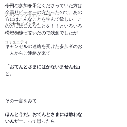
今回ご参加を予定くださっていた方は
ベーシックコース
全員リピーターの方だったので、あの
プロフェッショナルコース
方にはこんなことを学んで欲しい、こ
エクササイズクラス
の方にはこんなことを！！といろいろ
構想を練っていたので残念でしたが
ハンズオン（タッチ）
コミュニティ
キャンセルの連絡を受けた参加者のお
一人からご連絡が来て
「おてんとさまにはかないませんね」
と。
その一言をみて
ほんとうだ。おてんとさまには敵わな
いんだー、
って思ったら