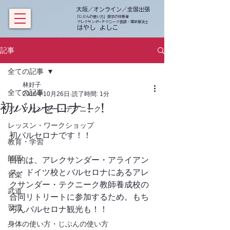
大阪／オンライン／全国出張
「じぶんの使い方」探求の伴奏者
アレクサンダーテクニーク教師・理学療法士
​ はやし よしこ
記事
全ての記事
林好子
全ての記事
2016年10月26日
読了時間: 1分
初バルセロナ！！
アレクサンダー・テクニーク
レッスン・ワークショップ
初バルセロナです！！
教育・学習
師匠
目的は、アレクサンダー・アライアン
ス・ドイツ校とバルセロナにあるアレ
音楽
クサンダー・テクニーク教師養成校の
武道
合同リトリートに参加するため。もち
習慣
ろんバルセロナ観光も！！
身体の使い方・じぶんの使い方