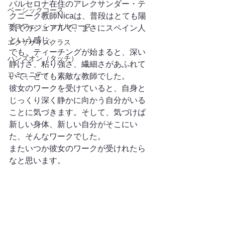
バルセロナ在住のアレクサンダー・テ
ベーシックコース
クニーク教師Nicaは、普段はとても陽
プロフェッショナルコース
気でカジュアルで、まさにスペイン人
という感じ。
エクササイズクラス
でも、ティーチングが始まると、深い
ハンズオン（タッチ）
静けさ、粘り強さ、繊細さがあふれて
コミュニティ
いて、とても素敵な教師でした。
彼女のワークを受けていると、自身と
じっくり深く静かに向かう自分がいる
ことに気づきます。そして、気づけば
新しい身体、新しい自分がそこにい
た、そんなワークでした。
またいつか彼女のワークが受けれたら
なと思います。