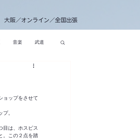
大阪／オンライン／全国出張
匠
音楽
武道
エクササイズクラス
ショップをさせて
ップ。
つ目は、ホスピス
と。この２点を踏