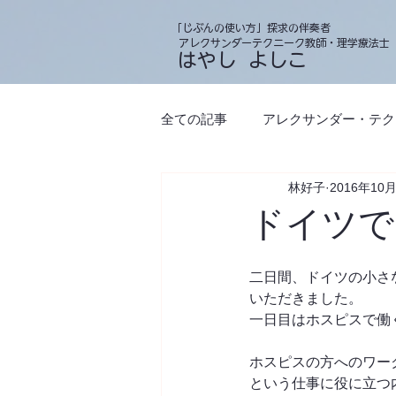
「じぶんの使い方」探求の伴奏者
アレクサンダーテクニーク教師・理学療法士
​ はやし よしこ
全ての記事
アレクサンダー・テク
林好子
2016年10
習慣
身体の使い方・じぶん
ドイツで
ハンズオン（タッチ）
コミ
二日間、ドイツの小さ
いただきました。
一日目はホスピスで働
ホスピスの方へのワー
という仕事に役に立つ