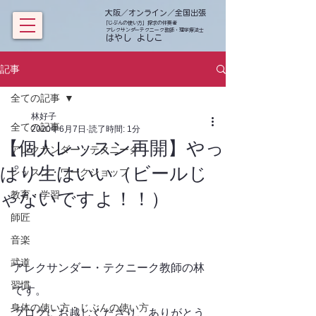
大阪／オンライン／全国出張
「じぶんの使い方」探求の伴奏者
アレクサンダーテクニーク教師・理学療法士
​ はやし よしこ
記事
全ての記事
林好子
全ての記事
2020年6月7日
読了時間: 1分
【個人レッスン再開】やっ
アレクサンダー・テクニーク
ぱり生はいい（ビールじ
レッスン・ワークショップ
ゃないですよ！！）
教育・学習
師匠
音楽
武道
アレクサンダー・テクニーク教師の林
習慣
です。
身体の使い方・じぶんの使い方
ブログにお越しくださり、ありがとう